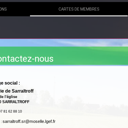
ONS
CARTES DE MEMBRES
ontactez-nous
e social :
ie de Sarraltroff
e l'église
00 SARRALTROFF
 07 81 62 88 10
sarraltroff.sr@moselle.lgef.fr
 :