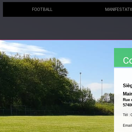
FOOTBALL
MANIFESTATI
C
Sièg
Mair
Rue d
574
Tél :
Email